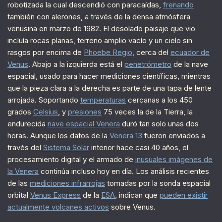
robotizada la cual descendió con paracaídas,
frenando
también con alerones, a través de la densa atmósfera
venusina en marzo de 1982. El desolado paisaje que vio
incluía rocas planas, terreno amplio vacío y un cielo sin
rasgos por encima de
Phoebe Regio
, cerca del
ecuador de
Venus
. Abajo a la izquierda está el
penetrómetro
de la nave
espacial, usado para hacer mediciones científicas, mientras
que la pieza clara a la derecha es parte de una tapa de lente
arrojada. Soportando
temperaturas
cercanas a los 450
grados
Celsius
, y
presiones
75 veces la de la Tierra, la
endurecida
nave espacial Venera
duró tan solo unas dos
horas. Aunque los datos de la
Venera 13
fueron enviados a
través del
Sistema Solar
interior hace casi 40 años, el
procesamiento digital y el armado de
inusuales imágenes de
la Venera
continúa incluso hoy en día. Los análisis recientes
de las
mediciones infrarrojas
tomadas por la sonda espacial
orbital
Venus Express
de la
ESA
, indican que
pueden existir
actualmente volcanes activos
sobre Venus.