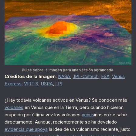
Pulse sobre la imagen para una versión agrandada.
Créditos de la Imagen
:
NASA
,
JPL-Caltech
,
ESA
,
Venus
Express:
VIRTIS
,
USRA
,
LPI
¿Hay todavía volcanes activos en Venus? Se conocen más
volcanes
en Venus que en la Tierra, pero cuándo hicieron
erupción por última vez los volcanes
venus
inos no se sabe
directamente. Aunque, recientemente se ha develado
evidencia que apoya
la idea de un vulcanismo reciente, justo