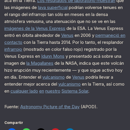
acá en la Tierra.
Los resultados de laboratorio muestran
que
las imágenes de
lava superficial
podrían volverse tenues en
el rango del infrarrojo tan sólo en meses en la densa
atmósfera venusina, una atenuación que no se ve en las
imágenes de la Venus Express
de la ESA. La Venus Express
entró en órbita alrededor de
Venus
en 2006 y
permaneció en
contacto
con la Tierra hasta 2014. Por lo tanto, el resplandor
infrarrojo
(mostrado en color falso rojo) registrado por la
Venus Express en
Idunn Mons
y presentado acá sobre una
imagen de
la Magallanes
de la NASA, indica que este volcán
hizo erupción muy recientemente — y que sigue activo hoy
en día. Entender el
vulcanismo
de
Venus
podría llevar a
entender mejor acerca del
vulcanismo
en la Tierra, así como
en
cualquier lado
en
nuestro
Sistema Solar
.
Fuente:
Astronomy Picture of the Day
(APOD).
Compartir