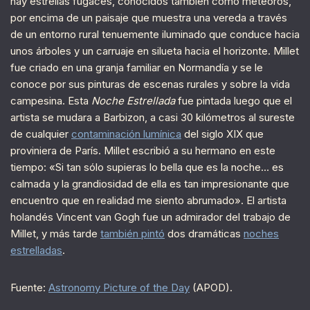
hay estrellas fugaces, conocidos también como meteoros,
por encima de un paisaje que muestra una vereda a través
de un entorno rural tenuemente iluminado que conduce hacia
unos árboles y un carruaje en silueta hacia el horizonte. Millet
fue criado en una granja familiar en Normandía y se le
conoce por sus pinturas de escenas rurales y sobre la vida
campesina. Esta
Noche Estrellada
fue pintada luego que el
artista se mudara a Barbizon, a casi 30 kilómetros al sureste
de cualquier
contaminación lumínica
del siglo XIX que
proviniera de París. Millet escribió a su hermano en este
tiempo: «Si tan sólo supieras lo bella que es la noche… es
calmada y la grandiosidad de ella es tan impresionante que
encuentro que en realidad me siento abrumado». El artista
holandés Vincent van Gogh fue un admirador del trabajo de
Millet, y más tarde
también pintó
dos dramáticas
noches
estrelladas
.
Fuente:
Astronomy Picture of the Day
(APOD).