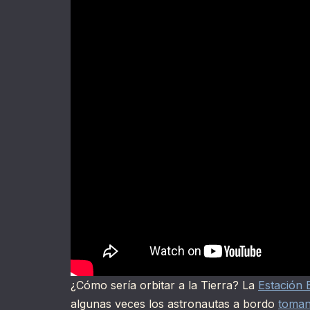
¿Cómo sería orbitar a la Tierra? La
Estación 
algunas veces los astronautas a bordo
toman