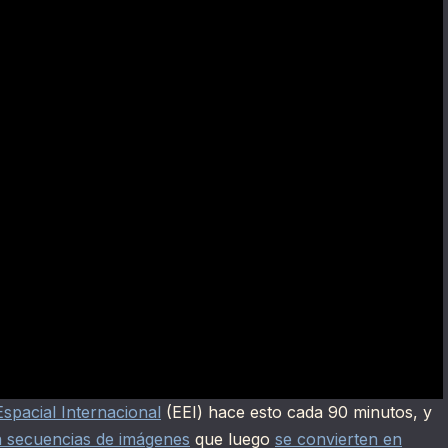
Espacial Internacional
(EEI) hace esto cada 90 minutos, y
 secuencias de imágenes
que luego
se convierten en