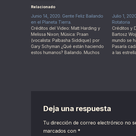
Relacionado
Junio 14, 2020. Gente Feliz Bailando
Julio 1, 202
en el Planeta Tierra.
Rotatoria
Créditos del Video: Matt Harding y
Créditos y 
Melissa Nixon; Música: Praan
Bartosz Woj
(vocalista: Palbasha Siddique) por
mundo se h
Gary Schyman ¿Qué están haciendo
Pasaría cada
estos humanos? Bailando. Muchos
a las estrel
humanos en la Tierra exhiben
videos del 
períodos de felicidad, y uno de los
intervalos 
métodos de demostrar la felicidad
estrellas y
es la danza. La felicidad y la danza
encima de 
transcienden las…
Deja una respuesta
Tu dirección de correo electrónico no s
marcados con
*