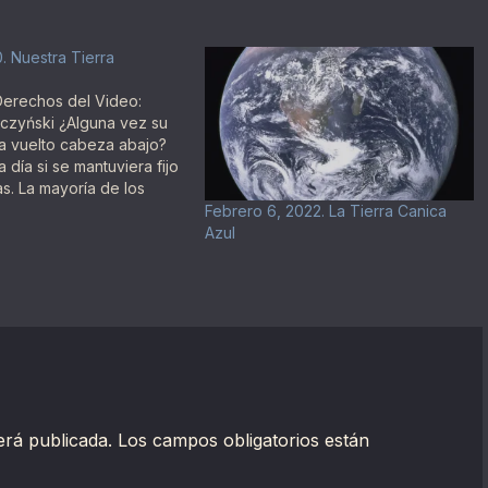
0. Nuestra Tierra
Derechos del Video:
czyński ¿Alguna vez su
a vuelto cabeza abajo?
 día si se mantuviera fijo
las. La mayoría de los
cielo nocturno a
Febrero 6, 2022. La Tierra Canica
de tiempo muestran a las
Azul
 al cielo moviéndose por
una Tierra…
erá publicada.
Los campos obligatorios están