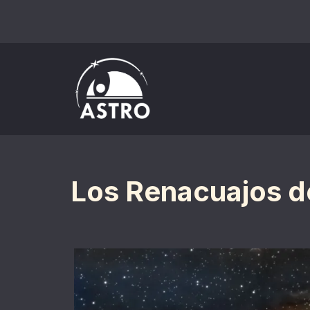
Saltar
al
contenido
Los Renacuajos d