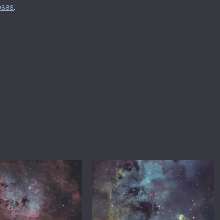
osas
.