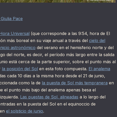
 Giulia Pace
Hora Universal
(que corresponde a las 9:54, hora de El
ión más boreal en su viaje anual a través del
cielo del
 inicio astronómico
del verano en el hemisferio norte y del
go del norte, es decir, el período más largo entre la salida
 junio está cerca de la parte superior, sobre el punto más al
r
la posición del Sol
en esta foto compuesta.
El analema
as cada 10 días a la misma hora desde el 21 de junio,
leccionada como la de
la puesta de Sol más tempranera
en
 que el punto más bajo del analema apenas besa el
 izquierda.
Las puestas de Sol, alineadas
a lo largo del
entradas en la puesta del Sol en el equinoccio de
 en
el solsticio de junio
.