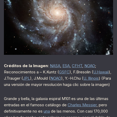
Créditos de la Imagen
:
NASA
,
ESA
,
CFHT
,
NOAO
;
Reconocimientos a – K.Kuntz (
GSFC
), F.Bresolin (
U.Hawaii
),
J.Trauger (
JPL
), J.Mould (
NOAO
), Y.-H.Chu (
U. Illinois
) (Para
una versión de mayor resolución haga clic sobre la imagen)
Grande y bella, la galaxia espiral M101 es una de las últimas
entradas en el famoso catálogo de
Charles Messier
, pero
definitivamente no es
una
de las menos. Con casi 170,000