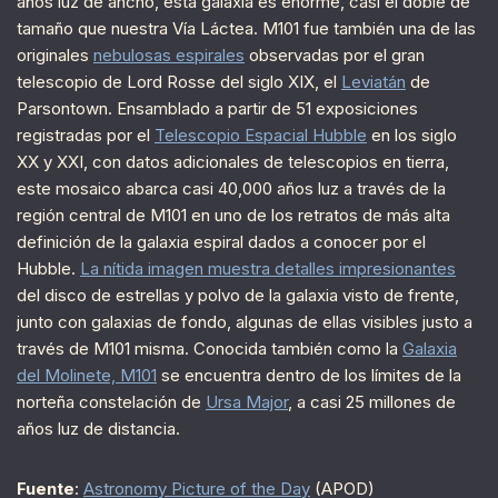
años luz de ancho, esta galaxia es enorme, casi el doble de
tamaño que nuestra Vía Láctea. M101 fue también una de las
originales
nebulosas espirales
observadas por el gran
telescopio de Lord Rosse del siglo XIX, el
Leviatán
de
Parsontown. Ensamblado a partir de 51 exposiciones
registradas por el
Telescopio Espacial Hubble
en los siglo
XX y XXI, con datos adicionales de telescopios en tierra,
este mosaico abarca casi 40,000 años luz a través de la
región central de M101 en uno de los retratos de más alta
definición de la galaxia espiral dados a conocer por el
Hubble.
La nítida imagen muestra detalles impresionantes
del disco de estrellas y polvo de la galaxia visto de frente,
junto con galaxias de fondo, algunas de ellas visibles justo a
través de M101 misma. Conocida también como la
Galaxia
del Molinete, M101
se encuentra dentro de los límites de la
norteña constelación de
Ursa Major
, a casi 25 millones de
años luz de distancia.
Fuente
:
Astronomy Picture of the Day
(APOD)