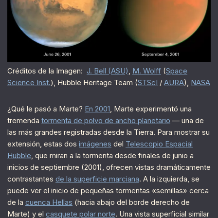
Créditos de la Imagen:
J. Bell (ASU)
,
M. Wolff
(
Space
Science Inst.
), Hubble Heritage Team (
STScI
/
AURA
),
NASA
¿Qué le pasó a Marte?
En 2001
, Marte experimentó una
tremenda
tormenta de polvo de ancho planetario
— una de
las más grandes registradas desde la Tierra. Para mostrar su
extensión, estas dos
imágenes
del
Telescopio Espacial
Hubble
, que miran a la tormenta desde finales de junio a
inicios de septiembre (2001), ofrecen vistas dramáticamente
contrastantes
de la superficie marciana
. A la izquierda, se
puede ver el inicio de pequeñas tormentas «semillas» cerca
de la
cuenca Hellas
(hacia abajo del borde derecho de
Marte) y el
casquete polar norte
. Una vista superficial similar