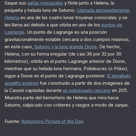
Saque sus
gafas rojo/azules
y flote junto a Helena, la
pequeña y helada luna de Saturno.
Llamada apropiadamente,
Helena
es una de las cuatro lunas troyanas conocidas; y se
les llama así debido a que orbita en uno de los
puntos de
Lagrange
. Un punto de Lagrange es una posición
gravitacionalmente estable cercana a dos cuerpos masivos,
en este caso,
Saturno y la luna grande Dione
. De hecho,
Helena, con su forma irregular (de casi 36 por 32 por 30
kilómetros), orbita en el punto Lagrange anterior de Dione,
mientras que su helada luna hermana, Polideuces (o Pólux),
sigue a Dione en el punto de Lagrange posterior.
El detallado
anaglifo estéreo
fue construido a partir de dos imágenes de
la Cassini captadas durante
un sobrevuelo cercano
en 2011.
Muestra parte del hemisferio de Helena que mira hacia
Saturno, salpicado con cráteres y rasgos a modo de zanjas.
Fuente:
Astronomy Picture of the Day
.