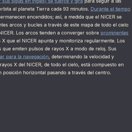
sus siglas en inglés) se tuerce y gira
para seguir a las
rbita al planeta Tierra cada 93 minutos.
Durante el tiempo
 permanecen encendidos; así, a medida que el NICER se
ntes arcos y bucles a través de este mapa de todo el cielo
l NICER. Los arcos tienden a converger sobre
prominentes
os X que el NICER apunta y monitoriza regularmente. Los
as que emiten pulsos de rayos X a modo de reloj. Sus
ar para la navegación
, determinando la velocidad y
rayos X del NICER, de todo el cielo, está compuesto en
 posición horizontal pasando a través del centro.