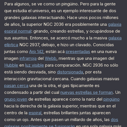
Para algunos, se ve como un pingüino. Pero para la gente
que estudia el universo, es un ejemplo interesante de dos
grandes galaxias interactuando. Hace unos pocos millones
de años, la superior NGC 2036 era posiblemente una
galaxia
espiral normal
: girando, creando estrellas, y ocupándose de
sus asuntos. Entonces, se acercó mucho a la masiva
galaxia
elíptica
NGC 2937, debajo, e hizo un clavado. Conocidas
juntas como
Arp 142
, están acá
presentadas
en una nueva
imagen
infrarroja
del
Webb
, mientras que una imagen del
Hubble
en
luz visible
para comparación. NGC 2936 no sólo
está siendo desviada, sino
distorsionada
, por esta
interacción gravitacional cercana. Cuando galaxias masivas
pasan cerca
una de la otra, el gas típicamente es
condensado a partir del cual
nuevas estrellas se forman
. Un
grupo joven
de estrellas aparece como la nariz del
pingüino
hacia la derecha de la galaxia superior, mientras que en el
centro de la
espiral
, estrellas brillantes juntas aparecen
como un ojo. Antes que pasen un millardo de años, las
dos
galaxias posiblemente se fusionarán
en una sola galaxia más