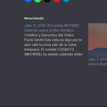
Relacionado
Julio 13, 2020. El Cometa NEOWISE
Saliendo sobre el Mar Adriático
Créditos y Derechos del Video:
Paolo Girotti Esta vista es algo por lo
que vale la pena salir de la cama
temprano. El cometa C/2020 F3
(NEOWISE) ha estado saliendo antes
de la salida del Sol durante la
Julio 7, 2
pasada semana para delicia de los
sobre Líba
entusiastas del cielo boreales que
se…