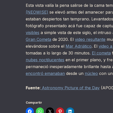
Esta vista valía la pena salirse de la cama t
(NEOWISE)
se elevó antes del amanecer pa
estaban despiertos tan temprano. Levantados an
fotógrafo presentado acá fue capaz de capt
visibles
a simple vista de este siglo, el intruso
Gran Cometa
de 2020. El
video resultante
mue
elevándose sobre el
Mar Adriático
. El
video a
tomadas a lo largo de 30 minutos.
El cometa
f
nubes noctilucentes
en el primer plano, y fre
permaneció inesperadamente brillante hasta 
encontró emanaban
desde un
núcleo
con un 
Fuente
:
Astronomy Picture of the Day
(APO
Compartir