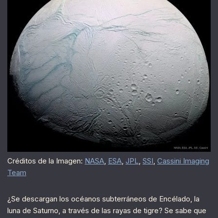
Créditos de la Imagen:
NASA
,
ESA
,
JPL
,
SSI
,
Cassini Imaging
Team
¿Se descargan los océanos subterráneos de Encélado, la
luna de Saturno, a través de las rayas de tigre? Se sabe que