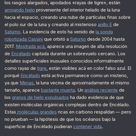
los rasgos alargados, apodados «rayas de tigre», están
arrojando hielo
proveniente del interior helado de la luna
hacia el espacio, creando una nube de partículas finas sobre
el polo sur de la luna y creando al misterioso
anillo E
de
Saturno
. La evidencia de esto ha venido de
la sonda
robotizada Cassini
que orbitó a
Saturno
desde 2004 hasta
2017.
Mostrada acá
, aparece una imagen de alta resolución
de
Encélado
captada durante un sobrevuelo cercano. Los
detalles superficiales inusuales conocidos informalmente
como rayas de
tigre
, están visibles acá en color falso azul. El
porqué
Encélado
está activa permanece como un misterio,
ya que
Mimas
, la luna vecina de aproximadamente el mismo
tamaño, aparece
bastante muerta
. Un
análisis reciente
de
los
granos de hielo expulsados
ha dado evidencia de que
existen moléculas orgánicas complejas dentro de Encélado.
Estas
moléculas grandes
ricas en carbono respaldan — pero
no prueban — la hipótesis de que los océanos bajo la
superficie de Encélado pudieran
contener vida
.