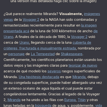
una versión más detallada haga clic sobre la imagen)
¿Qué parece realmente Miranda?
Visualmente,
imágenes
viejas
de la
Voyager 2
de la NASA han sido combinadas y
remasterizadas recientemente para resultar en
la imagen
presentada acá
de la luna de 500 kilómetros de ancho
de
Urano
. A finales de la década de 1980, la
Voyager 2
voló
cerca de
Urano
, llegando cerca de la luna
cubierta de
cráteres, fracturada e inusualmente estriada
, nombrada por
un
personaje
de
La Tempestad
de
Shakespeare
.
Científicamente, los científicos planetarios están usando los
datos viejos y las imágenes claras para
teorizar de nuevo
acerca de qué modeló los
severos
rasgos superficiales de
Miranda.
Una hipótesis destacada
es que
Miranda
, debajo
de su congelada superficie, puede haber albergado una vez
un extenso océano de agua líquida el cual puede estar
congelándose lentamente. Gracias al legado de la Voyager
2,
Miranda
se ha unido a las filas con
Europa
,
Titán
y otras
lunas heladas en la
búsqueda
de agua, y, posiblemente,
vida