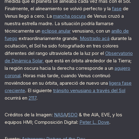
medida que el planeta se alineaba cada vez más con el Sol.
Finalmente, el alineamiento se volvió perfecto y la
fase
de
Venus llegó a cero. La
mancha oscura
de Venus cruzó a
nuestra estrella madre. La situación podría llamarse
técnicamente un
eclipse anular
venusiano, con un
anillo de
fuego
extraordinariamente grande.
Mostrado acá
durante la
ocultación, el Sol ha sido fotografiado en tres colores
diferentes del rango ultravioleta de la luz por el
Observatorio
de Dinámica Solar,
que está en órbita alrededor de la Tierra;
la región oscura hacia la derecha corresponde a un
agujero
coronal
. Horas más tarde, cuando Venus continuó
moviéndose en su órbita, apareció de nuevo una
ligera fase
creciente
. El siguiente
tránsito venusiano a través del Sol
ocurrirá en
2117
.
Créditos de la Imagen:
NASA
/
SDO
& the AIA, EVE, y los
equipos HMI; Composición Digital:
Peter L. Dove
.
Fuente:
Astronomy Picture of the Day
.