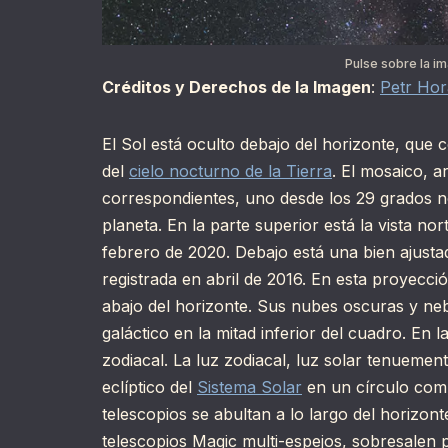
Pulse sobre la i
Créditos y Derechos de la Imagen
:
Petr Hor
El Sol está oculto debajo del horizonte, que c
del
cielo nocturno de la Tierra
. El mosaico, a
correspondientes, uno desde los 29 grados n
planeta. En la parte superior está la vista n
febrero de 2020. Debajo está una bien ajusta
registrada en abril de 2016. En esta proyecció
abajo del horizonte. Sus nubes oscuras y neb
galáctico en la mitad inferior del cuadro. En l
zodiacal. La luz zodiacal, luz solar tenuement
eclíptico del
Sistema Solar
en un círculo comp
telescopios se abultan a lo largo del horizont
telescopios Magic multi-espejos, sobresalen 