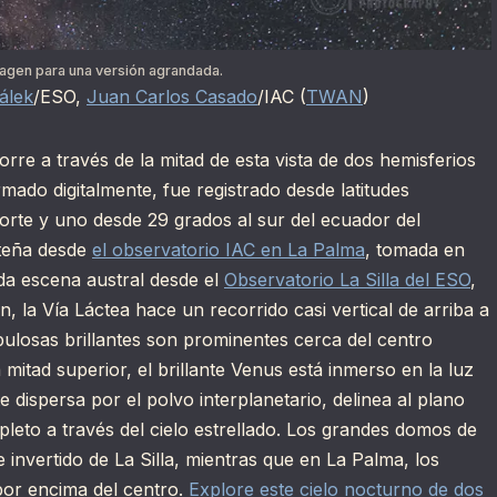
magen para una versión agrandada.
álek
/ESO,
Juan Carlos Casado
/IAC (
TWAN
)
orre a través de la mitad de esta vista de dos hemisferios
rmado digitalmente, fue registrado desde latitudes
orte y uno desde 29 grados al sur del ecuador del
orteña desde
el observatorio IAC en La Palma
, tomada en
da escena austral desde el
Observatorio La Silla del ESO
,
n, la Vía Láctea hace un recorrido casi vertical de arriba a
ulosas brillantes son prominentes cerca del centro
a mitad superior, el brillante Venus está inmerso en la luz
e dispersa por el polvo interplanetario, delinea al plano
leto a través del cielo estrellado. Los grandes domos de
e invertido de La Silla, mientras que en La Palma, los
por encima del centro.
Explore este cielo nocturno de dos