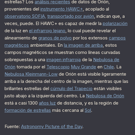
estrellas? Los
análisis recientes
de datos de Orión,
provenientes del
instrumento HAWC+
, acoplado al
observatorio SOFIA,
transportado por avión
, indican que, a
veces, puede. El HAWC+ es capaz de medir la
polarización
de la luz en
el infrarrojo lejano
, lo cual puede revelar el
alineamiento de
granos de polvo
por los extensos
campos
magnéticos
ambientales. En
la imagen de arriba
, estos
campos magnéticos se muestran como líneas curvadas
sobrepuestas a una
imagen infrarroja
de la
Nebulosa de
Orión
tomada por el
Telescopio
Muy Grande
en
Chile
. La
Nebulosa Kleinmann-Low
de Orión está visible ligeramente
arriba a la derecha del centro de la imagen, mientras que las
brillantes estrellas del
cúmulo del Trapecio
están visibles
justo abajo a la izquierda del centro. La
Nebulosa de Orión
está a casi 1300
años luz
de distancia, y es la región de
formación de estrellas
más cercana al
Sol
.
Fuente:
Astronomy Picture of the Day
.