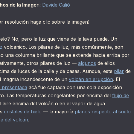
hos de la Image
n:
Davide Caliò
r resolución haga clic sobre la imagen)
ielo? No, pero la luz que viene de la lava puede. Un
uz
volcánico. Los pilares de luz, más comúnmente, son
o una columna brillante que se extiende hacia arriba por
ativamente, otros pilares de luz —
algunos
de ellos
ima de luces de la calle y de casas. Aunque, este
pilar
de
r el magma incandescente de un
volcán en erupción
. El
 presentada
acá fue captada con una sola exposición
o. Las temperaturas congelantes por encima del
flujo de
l aire encima del volcán o en el vapor de agua
os
cristales de hielo
— la mayoría
planos respecto al suelo
ra del volcán
.