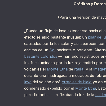
Créditos y Derec
(Para una versión de mayo
¿Puede un flujo de lava extenderse hacia el c
efecto es algo bastante inusual: un
pilar de l
causados por la luz solar y así aparecen com
encima de un
Sol
naciente o poniente. Altern
bastante
coloridos
— han sido registrados enc
luz fue iluminado por la luz roja emitida po
volcán es el
Monte Etna
de
Italia
, y la
imagen
durante una madrugada a mediados de febrer
lava
del volcán creó
cristales de hielo
ya en e
condensado expelido por el
Monte Etna
. Est
pero flotantes — reflejaban la luz de la
calde