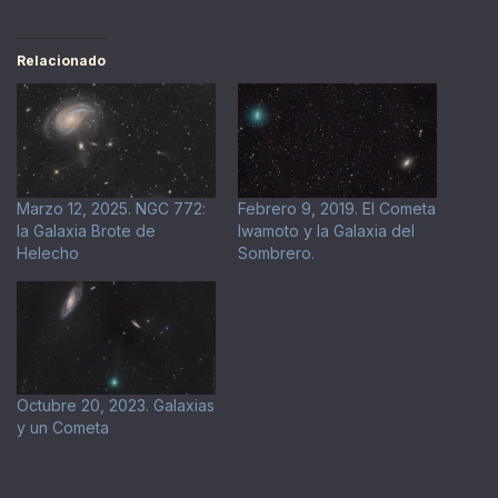
Relacionado
Marzo 12, 2025. NGC 772:
Febrero 9, 2019. El Cometa
la Galaxia Brote de
Iwamoto y la Galaxia del
Helecho
Sombrero.
Octubre 20, 2023. Galaxias
y un Cometa