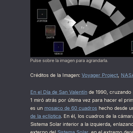
Pulse sobre la imagen para agrandarla.
Créditos de la Imagen:
Voyager Project
,
NAS
En el Día de San Valentín
de 1990, cruzando a
1 miró atrás por última vez para hacer el pr
es un
mosaico de 60 cuadros
hecho desde un
de la eclíptica
. En él, los cuadros de la cáma
Sistema Solar interior a la izquierda, enlaza
externo del
Sistema Solar
, en el extremo der