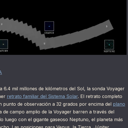
A
 6.4 mil millones de kilómetros del Sol, la sonda Voyager
imer
retrato familiar del Sistema Solar
. El retrato completo
 punto de observación a 32 grados por encima del
plano
ra de campo amplio de la Voyager barren a través del
ndo luego con el gigante gaseoso Neptuno, el planeta más
echo. Las posiciones para Venus, la Tierra, Júpiter,