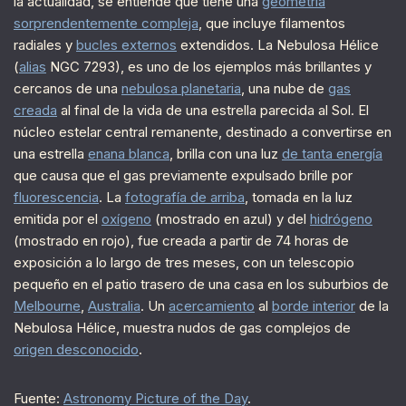
la actualidad, se entiende que tiene una
geometría
sorprendentemente compleja
, que incluye filamentos
radiales y
bucles externos
extendidos. La Nebulosa Hélice
(
alias
NGC 7293), es uno de los ejemplos más brillantes y
cercanos de una
nebulosa planetaria
, una nube de
gas
creada
al final de la vida de una estrella parecida al Sol. El
núcleo estelar central remanente, destinado a convertirse en
una estrella
enana blanca
, brilla con una luz
de tanta energía
que causa que el gas previamente expulsado brille por
fluorescencia
. La
fotografía de arriba
, tomada en la luz
emitida por el
oxígeno
(mostrado en azul) y del
hidrógeno
(mostrado en rojo), fue creada a partir de 74 horas de
exposición a lo largo de tres meses, con un telescopio
pequeño en el patio trasero de una casa en los suburbios de
Melbourne
,
Australia
. Un
acercamiento
al
borde interior
de la
Nebulosa Hélice, muestra nudos de gas complejos de
origen desconocido
.
Fuente:
Astronomy Picture of the Day
.