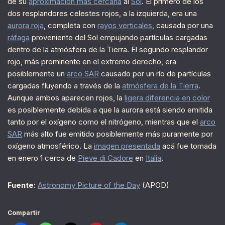
de su
aproximación más cercana
al
Sol
. El primero de los
dos resplandores celestes rojos, a la izquierda, era una
aurora roja
, completa con
rayos verticales
, causada por una
ráfaga
proveniente del Sol empujando partículas cargadas
dentro de la atmósfera de la Tierra. El segundo resplandor
rojo, más prominente en el extremo derecho, era
posiblemente un
arco SAR
causado por un río de partículas
cargadas fluyendo a través de la
atmósfera de la Tierra
.
Aunque ambos aparecen rojos, la
ligera diferencia en color
es posiblemente debida a que la aurora está siendo emitida
tanto por el oxígeno como el nitrógeno, mientras que el
arco
SAR
más alto fue emitido posiblemente más puramente por
oxígeno atmosférico. La
imagen presentada
acá fue tomada
en enero 1 cerca de
Pieve di Cadore
en
Italia
.
Fuente
:
Astronomy Picture of the Day
(APOD)
Compartir