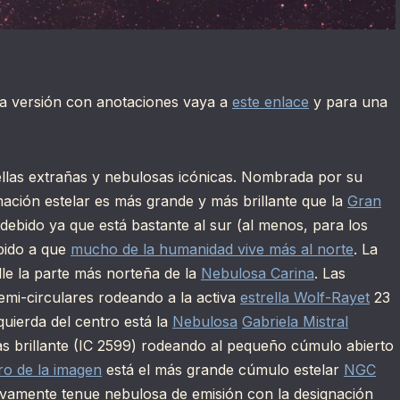
na versión con anotaciones vaya a
este enlace
y para una
llas extrañas y nebulosas icónicas. Nombrada por su
mación estelar es más grande y más brillante que la
Gran
ebido ya que está bastante al sur (al menos, para los
bido a que
mucho de la humanidad vive más al norte
. La
le la parte más norteña de la
Nebulosa Carina
. Las
semi-circulares rodeando a la activa
estrella Wolf-Rayet
23
quierda del centro está la
Nebulosa
Gabriela Mistral
s brillante (IC 2599) rodeando al pequeño cúmulo abierto
ro de la imagen
está el más grande cúmulo estelar
NGC
ativamente tenue nebulosa de emisión con la designación