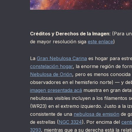
Créditos y Derechos de la Imagen
: (Para u
de mayor resolución siga
este enlace
)
La
Gran Nebulosa Carina
es hogar para estre
constelación hogar
, la enorme región de for
Nebulosa de Orión
, pero es menos conocida d
observadores en el hemisferio norte) — y de
imagen presentada acá
muestra en gran detal
nebulosas visibles incluyen a los filamentos 
(WR23) en el extremo izquierdo. Justo a la iz
consistente de una
nebulosa de emisión
de ga
de estrellas (
NGC 3324
). Por encima del
cent
3293
, mientras que a su derecha está la rel