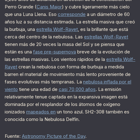
Perro Grande (
Canis Major
) y cubre ligeramente más cielo
que una Luna Llena. Eso
corresponde
a un diámetro de 60
años luz a su distancia estimada. La estrella masiva que creó
la burbuja, una
estrella Wolf-Rayet
, es la brillante que está
cerca del centro de la nebulosa. Las
estrellas Wolf-Rayet
tienen más de 20 veces la masa del Sol y se piensa que
están es una
fase pre-supernova
breve de la evolución de
las estrellas masivas. Los vientos rápidos de la
estrella Wolf-
Rayet
crean la nebulosa con forma de burbuja a medida
barren el material de movimiento más lento proveniente de
fases evolutivas más tempranas. La
nebulosa inflada por el
viento
tiene una edad de
casi 70,000 años
. La emisión
relativamente tenue captada en la expansiva imagen está
dominada por el resplandor de los átomos de oxígeno
ionizados
mapeados en
un tono azul. SH2-308 también es
conocida como la Nebulosa Delfín.
Fuente:
Astronomy Picture of the Day
.