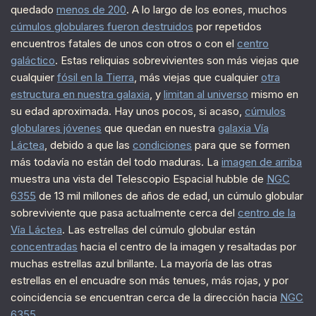
quedado
menos de 200
. A lo largo de los eones, muchos
cúmulos globulares fueron destruidos
por repetidos
encuentros fatales de unos con otros o con el
centro
galáctico
. Estas reliquias sobrevivientes son más viejas que
cualquier
fósil en la Tierra
, más viejas que cualquier
otra
estructura en nuestra galaxia
, y
limitan al universo
mismo en
su edad aproximada. Hay unos pocos, si acaso,
cúmulos
globulares jóvenes
que quedan en nuestra
galaxia Vía
Láctea
, debido a que las
condiciones
para que se formen
más todavía no están del todo maduras. La
imagen de arriba
muestra una vista del Telescopio Espacial hubble de
NGC
6355
de 13 mil millones de años de edad, un cúmulo globular
sobreviviente que pasa actualmente cerca del
centro de la
Vía Láctea
. Las estrellas del cúmulo globular están
concentradas
hacia el centro de la imagen y resaltadas por
muchas estrellas azul brillante. La mayoría de las otras
estrellas en el encuadre son más tenues, más rojas, y por
coincidencia se encuentran cerca de la dirección hacia
NGC
6355
.