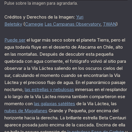
Pulse sobre la imagen para agrandarla.
Créditos y Derechos de la Imagen:
Yuri
Beletsky
(
Carnegie
Las Campanas Observatory
,
TWAN
)
Puede ser
el lugar más seco sobre el planeta Tierra, pero el
agua todavía fluye en el desierto de Atacama en Chile, alto
en las montañas. Después de descubrir esta pequeña
quebrada con agua corriente, el fotógrafo volvió al sitio para
observar a la Vía Láctea saliendo en los oscuros cielos del
sur, calculando el momento cuando se encontrarían la Vía
Láctea y el precioso flujo de agua. En el panorámico paisaje
nocturno,
las estrellas y nebulosas
inmersas en el resplandor
a lo largo de la Vía Láctea misma también compartieron ese
momento con
las galaxias satélites
de la Vía Láctea, las
nubes de Magallanes
Grande y Pequeña, por encima del
horizonte hacia la derecha. La brillante estrella Beta Centauri
aparece posada justo encima de la cascada. Encima de ella
se halla la oscura extensión de
la nebulosa Saco de Carbón
y