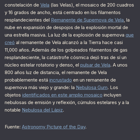
constelación de
Vela
(las Velas), el mosaico de 200 cuadros
y 16 grados de ancho, está centrado en los filamentos
resplandecientes del
Remanente de Supernova de Vela
, la
nube en expansión de despojos de la explosión mortal de
una estrella masiva. La luz de la explosión de supernova
que
creó
al remanente de Vela alcanzó a la Tierra hace casi
11,000 años. Además de los golpeados filamentos de gas
resplandeciente, la catástrofe cósmica dejó tras de sí un
núcleo estelar rotatorio y denso, el
pulsar de Vela
. A unos
800 años luz de distancia, el remanente de Vela
probablemente está
incrustado
en un remanente de
supernova más viejo y grande: la
Nebulosa Gum
. Los
objetos
identificados en este amplio mosaico
incluyen
nebulosas de emisión y reflexión, cúmulos estelares y a la
notable
Nebulosa del Lápiz
.
Fuente:
Astronomy Picture of the Day
.