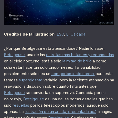
Créditos de la Ilustración
:
ESO
,
L. Calcada
¿Por qué Betelgeuse está atenuándose? Nadie lo sabe.
Betelgeuse
, una de las
estrellas más brillantes y reconocidas
en el cielo nocturno, está a sólo
la mitad de brillo
a como
solía estar hace tan sólo cinco meses. Tal variabilidad
posiblemente sólo sea un
comportamiento normal
para esta
famosa
supergigante
variable, pero la reciente atenuación ha
reavivado la discusión sobre cuánto falta antes que
Betelgeuse
se convierta en supernova. Conocida por su
color rojo,
Betelgeuse
es una de las pocas estrellas que han
sido
resueltas
por los telescopios modernos, aunque sólo
apenas. La
ilustración de un artista, presentada acá
, imagina
cómo se vería de cerca
Betelgeuse
. Se piensa que