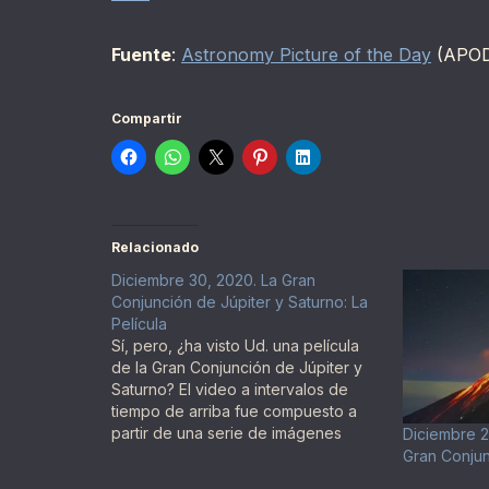
Fuente
:
Astronomy Picture of the Day
(APOD
Compartir
Relacionado
Diciembre 30, 2020. La Gran
Conjunción de Júpiter y Saturno: La
Película
Sí, pero, ¿ha visto Ud. una película
de la Gran Conjunción de Júpiter y
Saturno? El video a intervalos de
tiempo de arriba fue compuesto a
partir de una serie de imágenes
Diciembre 2
tomadas desde Tailandia y muestra a
Gran Conju
los dos planetas gigantes a medida