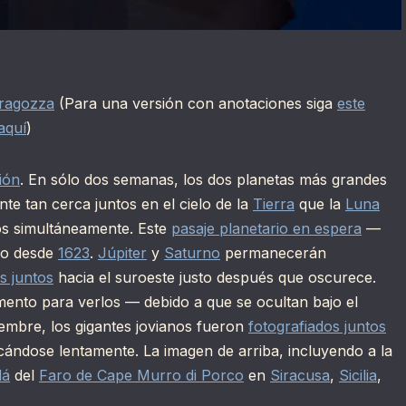
aragozza
(Para una versión con anotaciones siga
este
 aquí
)
ión
. En sólo dos semanas, los dos planetas más grandes
e tan cerca juntos en el cielo de la
Tierra
que la
Luna
os simultáneamente. Este
pasaje planetario en espera
—
no desde
1623
.
Júpiter
y
Saturno
permanecerán
os juntos
hacia el suroeste justo después que oscurece.
ento para verlos — debido a que se ocultan bajo el
embre, los gigantes jovianos fueron
fotografiados juntos
ándose lentamente. La imagen de arriba, incluyendo a la
lá
del
Faro de Cape Murro di Porco
en
Siracusa
,
Sicilia
,