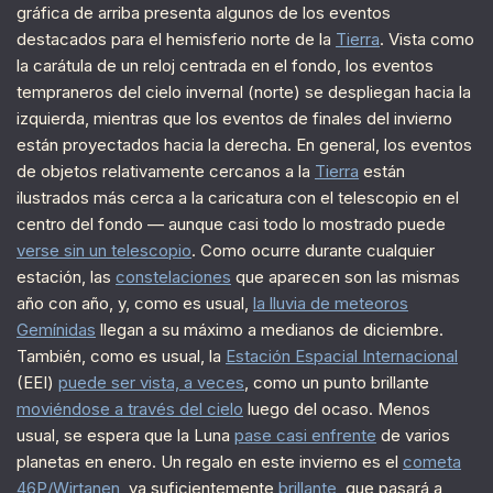
gráfica de arriba presenta algunos de los eventos
destacados para el hemisferio norte de la
Tierra
. Vista como
la carátula de un reloj centrada en el fondo, los eventos
tempraneros del cielo invernal (norte) se despliegan hacia la
izquierda, mientras que los eventos de finales del invierno
están proyectados hacia la derecha. En general, los eventos
de objetos relativamente cercanos a la
Tierra
están
ilustrados más cerca a la caricatura con el telescopio en el
centro del fondo — aunque casi todo lo mostrado puede
verse sin un telescopio
. Como ocurre durante cualquier
estación, las
constelaciones
que aparecen son las mismas
año con año, y, como es usual,
la lluvia de meteoros
Gemínidas
llegan a su máximo a medianos de diciembre.
También, como es usual, la
Estación Espacial Internacional
(EEI)
puede ser vista, a veces
, como un punto brillante
moviéndose a través del cielo
luego del ocaso. Menos
usual, se espera que la Luna
pase casi enfrente
de varios
planetas en enero. Un regalo en este invierno es el
cometa
46P/Wirtanen
, ya suficientemente
brillante
, que pasará a