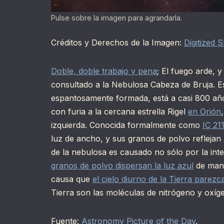
Pulse sobre la imagen para agrandarla.
Créditos y Derechos de la Imagen:
Digitized 
Doble, doble trabajo y pena
; El fuego arde, 
consultado a la Nebulosa Cabeza de Bruja. E
espantosamente formada, está a casi 800 año
con furia a la cercana estrella Rigel
en Orión
izquierda. Conocida formalmente como
IC 21
luz de ancho, y sus granos de polvo reflejan l
de la nebulosa es causado no sólo por la inte
granos de polvo dispersan la luz azul
de mane
causa que
el cielo diurno de la Tierra parezc
Tierra son las moléculas de nitrógeno y oxíg
Fuente:
Astronomy Picture of the Day
.