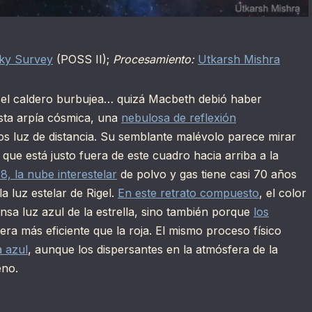
Sky Survey
(POSS II);
Procesamiento:
Utkarsh Mishra
y el caldero burbujea… quizá Macbeth debió haber
sta arpía cósmica, una
nebulosa de reflexión
s luz de distancia. Su semblante malévolo parece mirar
, que está justo fuera de este cuadro hacia arriba a la
18, la nube interestelar
de polvo y gas tiene casi 70 años
a luz estelar de Rigel.
En este retrato compuesto
, el color
nsa luz azul de la estrella, sino también porque
los
ra más eficiente que la roja. El mismo proceso físico
a azul
, aunque los dispersantes en la atmósfera de la
eno.