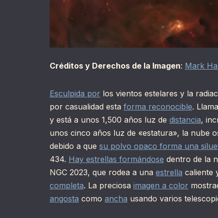
Créditos y Derechos de la Imagen
:
Mark Ha
Esculpida por
los vientos estelares y la radi
por casualidad esta
forma reconocible
. Llam
y está a unos 1,500 años luz de
distancia
, in
unos cinco años luz de «estatura», la nube 
debido a que
su polvo opaco forma una silue
434.
Hay estrellas formándose
dentro de la 
NGC 2023, que rodea a una
estrella
caliente 
completa
. La preciosa
imagen a color
mostrad
angosta
como
ancha
usando varios telescopio