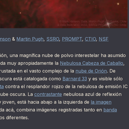
nson
&
Martin Pugh
,
SSRO
,
PROMPT
,
CTIO
,
NSF
ación, una magnífica nube de polvo interestelar ha asumido
ada muy apropiadamente la
Nebulosa Cabeza de Caballo
,
crustada en el vasto complejo de la
nube de Orión
. De
oscura está catalogada como
Barnard 33
y es visible sólo
ta
contra el resplandor rojizo de la nebulosa de emisión IC
nube oscura. La
contrastante
nebulosa azul de reflexión
y joven, está hacia abajo a la izquierda de
la imagen
a acá, combina imágenes registradas tanto en
banda
s diferentes.