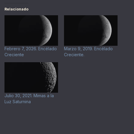
Relacionado
Febrero 7, 2026. Encélado
Marzo 9, 2019. Encélado
Creciente
Creciente.
Julio 30, 2021. Mimas a la
Luz Saturnina