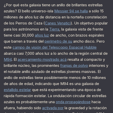
¿Por qué esta galaxia tiene un anillo de brillantes estrellas
azules? El bello universo-isla
Messier 94 se halla
a sólo 15
millones de años luz de distancia en la norteña constelación
de los Perros de Caza (
Canes Venatici
). Un objetivo popular
para los astrónomos en la
Tierra
, la galaxia vista de frente
tiene casi 30,000
años luz
de ancho, con brazos espirales
que barren a través del
perímetro de su
ancho disco. Pero
este
campo de visión del Telescopio Espacial Hubble
abarca casi 7,000 años luz a lo ancho de la región central de
M94
. El
acercamiento mostrado acá
resalta al compacto y
brillante núcleo, las prominentes
franjas de polvo
interiores y
el notable anillo azulado de estrellas jóvenes masivas. El
anillo de estrellas tiene posiblemente menos de 10 millones
de años de edad, indicando que M94 es una galaxia de
estallido estelar
que está experimentando una época de
rápida formación estelar. La ondulación circular de estrellas
azules es probablemente una
onda propagándose
hacia
afuera, habiendo sido
activada por
la gravedad y la rotación