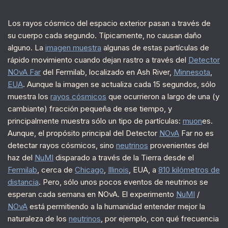
Los rayos cósmico del espacio exterior pasan a través de
su cuerpo cada segundo. Típicamente, no causan daño
alguno. La
imagen muestra
algunas de estas partículas de
rápido movimiento cuando dejan rastro a través del
Detector
NOvA Far
del Fermilab, localizado en Ash River,
Minnesota
,
EUA
. Aunque la imagen se actualiza cada 15 segundos, sólo
muestra los
rayos cósmicos
que ocurrieron a largo de una (y
cambiante) fracción pequeña de ese tiempo, y
principalmente muestra sólo un tipo de partículas:
muon
es.
Aunque, el propósito principal del Detector
NOvA
Far no es
detectar rayos cósmicos, sino
neutrinos
provenientes del
haz del
NuMI
disparado a través de la Tierra desde el
Fermilab
, cerca de
Chicago
,
Illinois
, EUA, a
810 kilómetros de
distancia
. Pero, sólo unos pocos eventos de neutrinos se
esperan cada semana en NOvA. El experimento
NuMI
/
NOvA
está permitiendo a la humanidad entender mejor la
naturaleza de los
neutrinos
, por ejemplo, con qué frecuencia