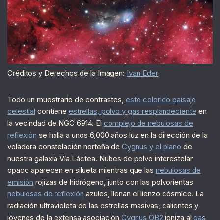
Créditos y Derechos de la Imagen:
Ivan Eder
Todo un muestrario de contrastes,
este colorido paisaje
celestial
contiene
estrellas, polvo y gas resplandeciente
en
la vecindad de NGC 6914. El
complejo de nebulosas de
reflexión
se halla a unos 6,000 años luz en la dirección de la
voladora constelación norteña de
Cygnus y el plano
de
nuestra galaxia Vía Láctea. Nubes de polvo interestelar
opaco aparecen en silueta mientras que las
nebulosas de
emisión
rojizas de hidrógeno, junto con las polvorientas
nebulosas de reflexión
azules, llenan el lienzo cósmico. La
radiación ultravioleta de las estrellas masivas, calientes y
jóvenes de la extensa asociación
Cygnus OB2
ioniza al
gas