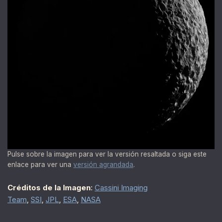
Pulse sobre la imagen para ver la versión resaltada o siga este
enlace para ver una
versión agrandada
.
Créditos de la Imagen
:
Cassini Imaging
Team
,
SSI
,
JPL
,
ESA
,
NASA