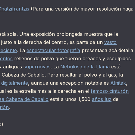
hatzifrantzis
(Para una versión de mayor resolución haga
tá sola. Una exposición prolongada muestra que la
le justo a la derecha del centro, es parte de un
vasto
deciente
. La
espectacular fotografía
presentada acá detalla
mentos
rellenos de polvo que fueron creados y esculpidos
 antiguas
supernovas
. La
Nebulosa de la Llama
está
a Cabeza de Caballo. Para resaltar al polvo y al gas, la
digitalmente
, aunque una excepción notable es
Alnitak
,
ual es la estrella más a la derecha en el
famoso cinturón
sa Cabeza de Caballo
está a unos 1,500
años luz
de
rión
.
D)