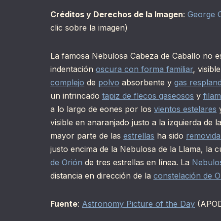
Créditos y Derechos de la Imagen
:
George C
clic sobre la imagen)
La famosa Nebulosa Cabeza de Caballo no es
indentación
oscura con forma familiar
, visib
complejo
de
polvo
absorbente y
gas resplan
un intrincado
tapiz de flecos gaseosos
y
fila
a lo largo de eones por los
vientos estelares
y
visible en anaranjado justo a la izquierda de l
mayor parte de las
estrellas
ha sido
removida 
justo encima de la Nebulosa de la Llama, la c
de Orión
de tres estrellas en línea. La
Nebulo
distancia en dirección de la
constelación de O
Fuente
:
Astronomy Picture of the Day
(APO