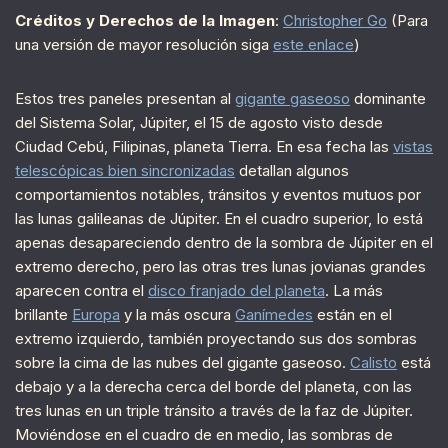
Créditos y Derechos de la Imagen
:
Christopher Go
(Para
una versión de mayor resolución siga
este enlace
)
Estos tres paneles presentan al
gigante gaseoso
dominante
del Sistema Solar, Júpiter, el 15 de agosto visto desde
Ciudad Cebú, Filipinas, planeta Tierra. En esa fecha las
vistas
telescópicas bien sincronizadas
detallan algunos
comportamientos notables, tránsitos y eventos mutuos por
las lunas galileanas de Júpiter. En el cuadro superior, Io está
apenas desapareciendo dentro de la sombra de Júpiter en el
extremo derecho, pero las otras tres lunas jovianas grandes
aparecen contra el
disco franjado del planeta
. La más
brillante
Europa
y la más oscura
Ganímedes
están en el
extremo izquierdo, también proyectando sus dos sombras
sobre la cima de las nubes del gigante gaseoso.
Calisto
está
debajo y a la derecha cerca del borde del planeta, con las
tres lunas en un triple tránsito a través de la faz de Júpiter.
Moviéndose en el cuadro de en medio, las sombras de