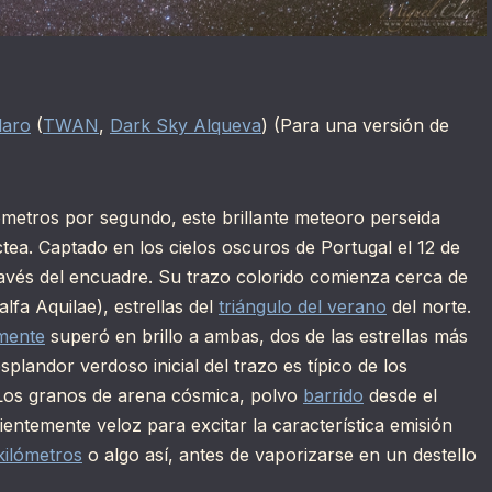
laro
(
TWAN
,
Dark Sky Alqueva
) (Para una versión de
ómetros por segundo, este brillante meteoro perseida
ctea. Captado en los cielos oscuros de Portugal el 12 de
ravés del encuadre. Su trazo colorido comienza cerca de
alfa Aquilae), estrellas del
triángulo del verano
del norte.
mente
superó en brillo a ambas, dos de las estrellas más
esplandor verdoso inicial del trazo es típico de los
. Los granos de arena cósmica, polvo
barrido
desde el
ientemente veloz para excitar la característica emisión
kilómetros
o algo así, antes de vaporizarse en un destello