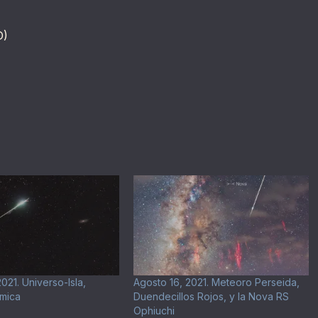
D)
021. Universo-Isla,
Agosto 16, 2021. Meteoro Perseida,
smica
Duendecillos Rojos, y la Nova RS
Ophiuchi