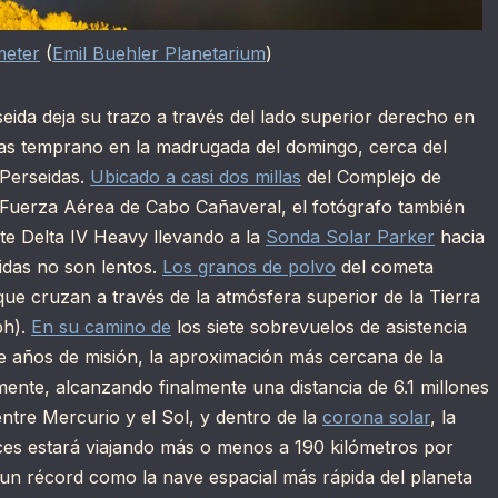
meter
(
Emil Buehler Planetarium
)
seida deja su trazo a través del lado superior derecho en
as temprano en la madrugada del domingo, cerca del
 Perseidas.
Ubicado a casi dos millas
del Complejo de
a Fuerza Aérea de Cabo Cañaveral, el fotógrafo también
te Delta IV Heavy llevando a la
Sonda Solar Parker
hacia
idas no son lentos.
Los granos de polvo
del cometa
que cruzan a través de la atmósfera superior de la Tierra
ph).
En su camino de
los siete sobrevuelos de asistencia
te años de misión, la aproximación más cercana de la
mente, alcanzando finalmente una distancia de 6.1 millones
 entre Mercurio y el Sol, y dentro de la
corona solar
, la
ces estará viajando más o menos a 190 kilómetros por
un récord como la nave espacial más rápida del planeta