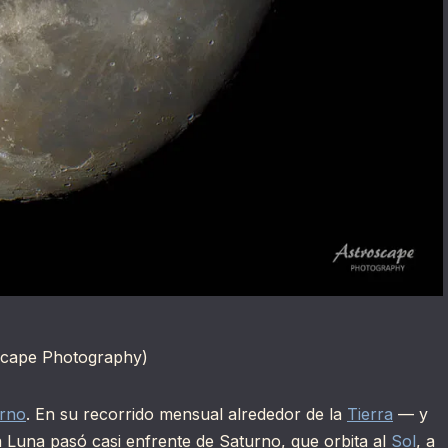
cape Photography)
rno
. En su recorrido mensual alrededor de la
Tierra
— y
ra Luna pasó casi enfrente de Saturno, que orbita al
Sol
, a