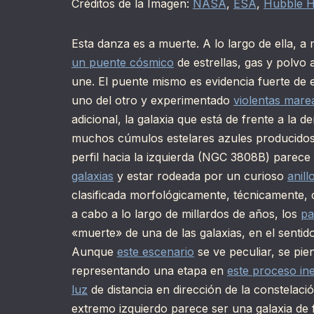
Créditos de la Imagen:
NASA
,
ESA
,
Hubble H
Esta danza es a muerte. A lo largo de ella, a
un puente cósmico
de estrellas, gas y polvo
une. El puente mismo es evidencia fuerte de
uno del otro y experimentado
violentas mare
adicional, la galaxia que está de frente a l
muchos cúmulos estelares azules producidos e
perfil hacia la izquierda (NGC 3808B) parece 
galaxias
y estar rodeada por un curioso
anill
clasificada morfológicamente, técnicamente
a cabo a lo largo de millardos de años, los
pa
«muerte» de una de las galaxias, en el sentid
Aunque
este escenario
se ve peculiar, se pi
representando una etapa en
este proceso ine
luz
de distancia en dirección de la constelaci
extremo izquierdo parece ser una galaxia de 