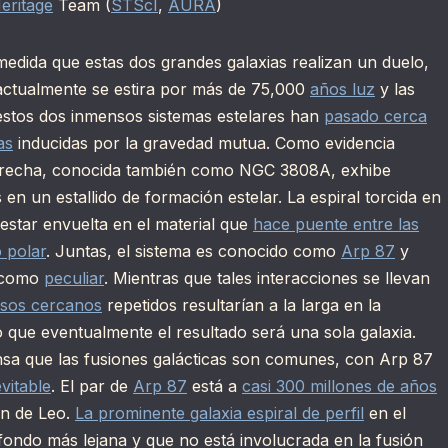
eritage
Team (
STScI
,
AURA
)
 medida que estas dos grandes galaxias realizan un duelo,
 actualmente se estira por más de 75,000
años luz
y las
 estos dos inmensos sistemas estelares han
pasado cerca
as
inducidas por la gravedad mutua. Como evidencia
a derecha, conocida también como NGC 3808A, exhibe
n un estallido de formación estelar. La espiral torcida en
estar envuelta en el material que
hace puente entre las
o polar
. Juntas, el sistema es conocido como
Arp 87
y
, como
peculiar
. Mientras que tales interacciones se llevan
sos cercanos
repetidos resultarían a la larga en la
o que eventualmente el resultado será una sola galaxia.
ensa que las fusiones galácticas son comunes, con Arp 87
vitable
. El par de
Arp 87
está a
casi 300 millones de años
ón de Leo.
La prominente galaxia espiral de perfil
en el
fondo más lejana y que no está involucrada en la fusión