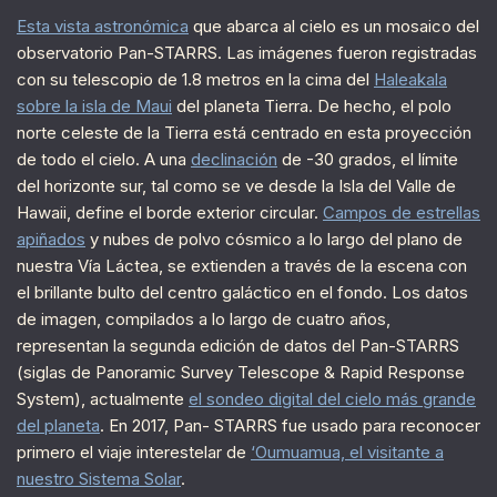
Esta vista astronómica
que abarca al cielo es un mosaico del
observatorio Pan-STARRS. Las imágenes fueron registradas
con su telescopio de 1.8 metros en la cima del
Haleakala
sobre la isla de Maui
del planeta Tierra. De hecho, el polo
norte celeste de la Tierra está centrado en esta proyección
de todo el cielo. A una
declinación
de -30 grados, el límite
del horizonte sur, tal como se ve desde la Isla del Valle de
Hawaii, define el borde exterior circular.
Campos de estrellas
apiñados
y nubes de polvo cósmico a lo largo del plano de
nuestra Vía Láctea, se extienden a través de la escena con
el brillante bulto del centro galáctico en el fondo. Los datos
de imagen, compilados a lo largo de cuatro años,
representan la segunda edición de datos del Pan-STARRS
(siglas de Panoramic Survey Telescope & Rapid Response
System), actualmente
el sondeo digital del cielo más grande
del planeta
. En 2017, Pan- STARRS fue usado para reconocer
primero el viaje interestelar de
‘Oumuamua, el visitante a
nuestro Sistema Solar
.