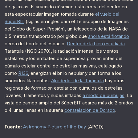
de galaxias. El arácnido cósmico está cerca del centro en
esta espectacular imagen tomada durante
el vuelo del
SúperBIT
(siglas en inglés para el Telescopio de Imágenes
del Globo de Súper-Presión), un telescopio de la NASA de
0.5 metros transportado por globo que
ahora está flotando
cerca del borde del espacio.
Dentro de la bien estudiada
Tarántula (NGC 2070), la radiación intensa, los vientos
estelares y los embates de supernova provenientes del
cúmulo estelar central de estrellas masivas, catalogado
como
R136
, energizan el brillo nebular y dan forma a los
arácnidos filamentos.
Alrededor de la Tarántula
hay otras
regiones de formación estelar con cúmulos de estrellas
jóvenes, filamentos y nubes infladas
a modo de burbujas
. La
vista de campo amplio del SúperBIT abarca más de 2 grados
o 4 lunas llenas en la sureña
constelación de Dorado
.
Fuente
:
Astronomy Picture of the Day
(APOD)