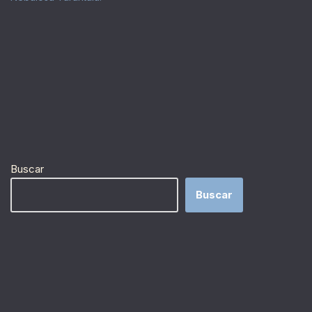
Buscar
Buscar
Nuestra misión
Desarrollar el estudio de la astronomía en El Salvador,