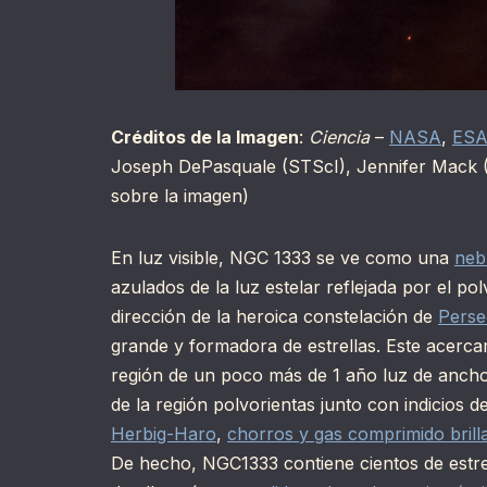
Créditos de la Imagen
:
Ciencia
–
NASA
,
ES
Joseph DePasquale (STScI), Jennifer Mack (
sobre la imagen)
En luz visible, NGC 1333 se ve como una
neb
azulados de la luz estelar reflejada por el pol
dirección de la heroica constelación de
Perse
grande y formadora de estrellas. Este acerc
región de un poco más de 1 año luz de ancho 
de la región polvorientas junto con indicios d
Herbig-Haro
,
chorros y gas comprimido brill
De hecho, NGC1333 contiene cientos de estre