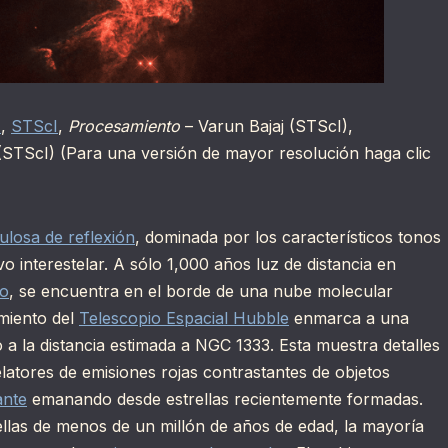
A
,
STScI
,
Procesamiento
– Varun Bajaj (STScI),
STScI) (Para una versión de mayor resolución haga clic
ulosa de reflexión
, dominada por los característicos tonos
vo interestelar. A sólo 1,000 años luz de distancia en
o
, se encuentra en el borde de una nube molecular
amiento del
Telescopio Espacial Hubble
enmarca a una
a la distancia estimada a NGC 1333. Esta muestra detalles
elatores de emisiones rojas contrastantes de objetos
ante
emanando desde estrellas recientemente formadas.
llas de menos de un millón de años de edad, la mayoría