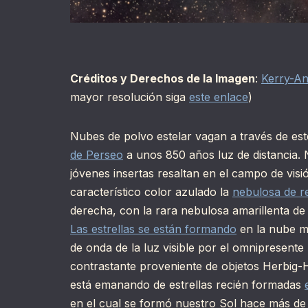
Créditos y Derechos de la Imagen
:
Kerry-A
mayor resolución siga
este enlace
)
Nubes de polvo estelar vagan a través de este
de Perseo
a unos 850 años luz de distancia. N
jóvenes insertas resaltan en el campo de vis
característico color azulado la
nebulosa de re
derecha, con la rara nebulosa amarillenta de
Las estrellas se están formando
en la nube mo
de onda de la luz visible por el omnipresente 
contrastante proveniente de objetos Herbig-
está emanando de estrellas recién formadas
en el cual se formó nuestro Sol hace más de 4