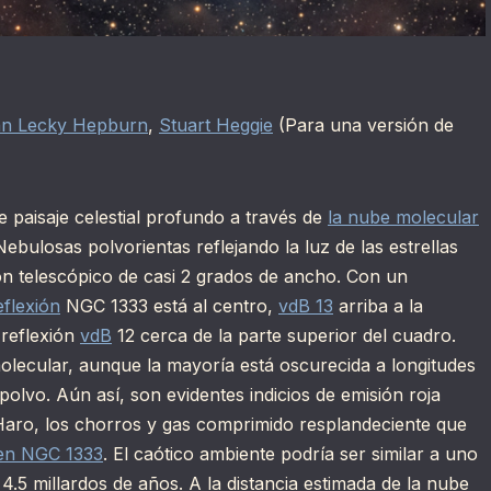
nn Lecky Hepburn
,
Stuart Heggie
(Para una versión de
 paisaje celestial profundo a través de
la nube molecular
ebulosas polvorientas reflejando la luz de las estrellas
ión telescópico de casi 2 grados de ancho. Con un
flexión
NGC 1333 está al centro,
vdB 13
arriba a la
 reflexión
vdB
12 cerca de la parte superior del cuadro.
lecular, aunque la mayoría está oscurecida a longitudes
polvo. Aún así, son evidentes indicios de emisión roja
Haro, los chorros y gas comprimido resplandeciente que
en NGC 1333
. El caótico ambiente podría ser similar a uno
.5 millardos de años. A la distancia estimada de la nube