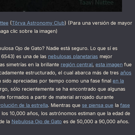
ttee
(
Tõrva Astronomy Club
) (Para una versión de mayor
aga clic sobre la imagen)
bulosa Ojo de Gato? Nadie está seguro. Lo que sí es
6543) es una de las
nebulosas planetarias
mejor
s simetrías en la brillante
región central
,
esta imagen
fue
ncadamente estructurado, el cual abarca más de tres
años
 sido apreciadas por tiempo como una fase final
en la
argo, sólo recientemente se ha encontrado que algunas
te formados a partir de material arrojado durante
olución de la estrella
. Mientras que
se piensa que
la
fase
 los 10,000 años, los astrónomos estiman que la edad de
de la
Nebulosa Ojo de Gato
es de 50,000 a 90,000 años.