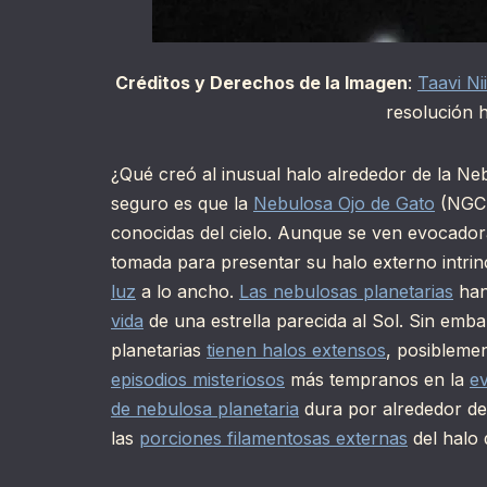
Créditos y Derechos de la Imagen
:
Taavi Nii
resolución h
¿Qué creó al inusual halo alrededor de la Ne
seguro es que la
Nebulosa Ojo de Gato
(NGC 
conocidas del cielo. Aunque se ven evocadora
tomada para presentar su halo externo intri
luz
a lo ancho.
Las nebulosas planetarias
han
vida
de una estrella parecida al Sol. Sin emb
planetarias
tienen halos extensos
, posiblemen
episodios misteriosos
más tempranos en la
ev
de nebulosa planetaria
dura por alrededor de
las
porciones filamentosas externas
del halo 