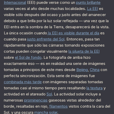
Internacional
(EEI) puede verse como un
punto brillante
varias veces al año desde muchas localidades.
La EEI
es
visible sólo después del ocaso y justo antes del amanecer
debido a que brilla por la luz solar reflejada — una vez que la
EEI entra en la sombra de la Tierra, desaparecerá de la vista.
La única ocasión cuando
la EEI es visible durante el día
es
cuando pasa
justo enfrente del Sol
. Entonces, pasa tan
rápidamente que sólo las cámaras tomando exposiciones
cortas pueden congelar visualmente
la silueta de la EEI
sobre
el Sol de fondo
. La fotografía de arriba hizo
exactamente eso — es en realidad una serie de imágenes
tomadas a principios de este mes desde
Beijing
,
China
con
perfecta sincronización. Esta serie de imágenes fue
combinada más tarde
con imágenes separadas tomadas
tomadas casi al mismo tiempo pero resaltando
la textura
y
actividad en el atareado
Sol
. La actividad solar incluye a
numerosas
prominencias
gaseosas vistas alrededor del
borde, resaltadas en rojo,
filamentos
vistos contra la cara del
Sol, y una oscura
mancha solar
.