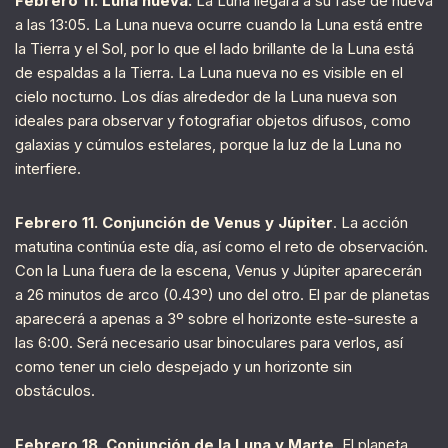
Febrero 11. Luna nueva.
La Luna llegará a su fase de nueva
a las 13:05. La Luna nueva ocurre cuando la Luna está entre
la Tierra y el Sol, por lo que el lado brillante de la Luna está
de espaldas a la Tierra. La Luna nueva no es visible en el
cielo nocturno. Los días alrededor de la Luna nueva son
ideales para observar y fotografiar objetos difusos, como
galaxias y cúmulos estelares, porque la luz de la Luna no
interfiere.
Febrero 11. Conjunción de Venus y Júpiter
. La acción
matutina continúa este día, así como el reto de observación.
Con la Luna fuera de la escena, Venus y Júpiter aparecerán
a 26 minutos de arco (0.43º) uno del otro. El par de planetas
aparecerá a apenas a 3º sobre el horizonte este-sureste a
las 6:00. Será necesario usar binoculares para verlos, así
como tener un cielo despejado y un horizonte sin
obstáculos.
Febrero 18. Conjunción de la Luna y Marte.
El planeta